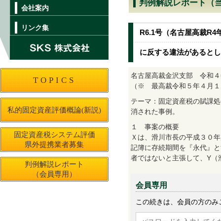
判例解説レポート（
会社案内
リンク集
R6.1号（名古屋高裁
に反する違法があるとし
名古屋高裁金沢支部 令和４
TOPICS
（※ 最高裁令和５年４月１
テーマ：固定資産税の賦課処
私的固定資産評価概論(新説)
消された事例。
１ 事案の概要
固定資産税システム評価
Ｘは、滑川市長の平成３０年
県外提携業者募集
記簿に存続期間を『永代』と
者ではないと主張して、Y（
判例解説レポート
（会員専用）
会員専用
この続きは、会員の方のみ